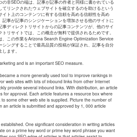
つの非SEOの端は、記事が記事の作者と同様に書かれている
してリンクされたウェブサイトを確立するのを助けるという
サイト上のコンテンツに有する信頼を高める信頼性を高め
、記事が記事のシンジケーションを増加させる他のサイトに
記事ディレクトリサイトからの記事コンテンツが、他のサイ
クトリサイトでは、この概念が無料で提供されるためです。
zona Search Engine Optimization Service
ーシングすることで最高品質の投稿が保証され、記事を自分
上します。
 marketing and is an important SEO measure.
ion became a more generally used tool to improve rankings in
r web sites with lots of inbound links from other Internet
ckly provide several inbound links. With distribution, an article
tes for approval. Each article features a resource box where
k to some other web site is supplied. Picture the number of
 an article is submitted and approved by 1, 000 article
 established. One significant consideration in writing articles
ntrate on a prime key word or prime key word phrase you want
her non SEO edge of articles is that articles assist to