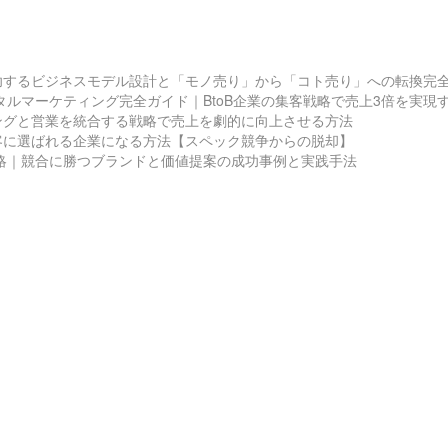
功するビジネスモデル設計と「モノ売り」から「コト売り」への転換完
ジタルマーケティング完全ガイド｜BtoB企業の集客戦略で売上3倍を実現
ングと営業を統合する戦略で売上を劇的に向上させる方法
客に選ばれる企業になる方法【スペック競争からの脱却】
戦略｜競合に勝つブランドと価値提案の成功事例と実践手法