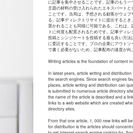
に記事を集中させることです。記事のもう一
主題の材料の受け入れられたエキスパートと
ことです。当局は、予想される顧客がウェブ
る。記事ディレクトリサイトに提出するとき
置かれることも同様に可能である。これは、
トに何度も配置されるためです。記事ディレ
投稿とシンジケートを投稿する最も良い方法は、この作業をAri
に委託することです。プロの企業にアウトソ
で書く必要がないため、記事配布の速度が向
Writing articles is the foundation of content
In latest years, article writing and distribut
the search engines. Since search engines favo
places, article writing and distribution can qui
is submitted to numerous article directory si
the name of the article is described and a lin
links to a web website which are created when
directory sites.
From that one article, 1, 000 new links will be
for distribution is the articles should conce
to get internet search engine ranking for. Anot