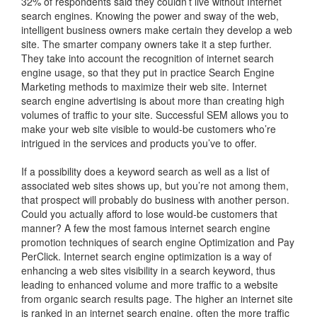
32% of respondents said they couldn’t live without Internet
search engines. Knowing the power and sway of the web,
intelligent business owners make certain they develop a web
site. The smarter company owners take it a step further.
They take into account the recognition of internet search
engine usage, so that they put in practice Search Engine
Marketing methods to maximize their web site. Internet
search engine advertising is about more than creating high
volumes of traffic to your site. Successful SEM allows you to
make your web site visible to would-be customers who’re
intrigued in the services and products you’ve to offer.
If a possibility does a keyword search as well as a list of
associated web sites shows up, but you’re not among them,
that prospect will probably do business with another person.
Could you actually afford to lose would-be customers that
manner? A few the most famous internet search engine
promotion techniques of search engine Optimization and Pay
PerClick. Internet search engine optimization is a way of
enhancing a web sites visibility in a search keyword, thus
leading to enhanced volume and more traffic to a website
from organic search results page. The higher an internet site
is ranked in an internet search engine, often the more traffic