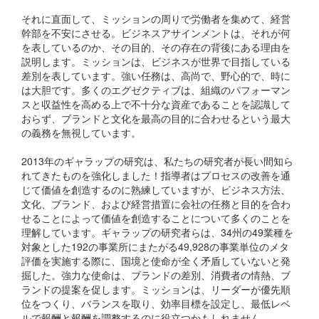
それに直面して、ミッションの周りで労働者を集めて、経営
幹部を不安にさせる。ビジネスアサインメントは、それが何
を表しているのか、その目的、その存在の背後にある理由を
説明します。ミッションは、ビジネスが世界で目指している
差別を表しています。強い任務は、高尚で、野心的で、時に
は大胆です。多くのエグゼクティブは、組織のパフォーマン
スと収益性を高める上で不十分な資産であることを認識して
おらず、ブランドと文化を最高の目的に合わせるという最大
の義務を無視しています。
2013年のギャラップの研究は、私たちの研究者が長い間知ら
れてきたものを強化しました！指導者はプロセスの改善を通
じて価値を創造するのに熟練していますが、ビジネス方法、
文化、ブランド、および経営措置に会社の任務と目的を合わ
せることによって価値を創造することについて多くのことを
理解しています。ギャラップの研究者らは、34州の49業種を
対象とした192の事業所にまたがる49,928の事業単位のメタ
評価を実施する際に、国境と使命が全く矛盾していないと発
掘した。強力な使命は、ブランドの差別、消費者の情熱、ブ
ランドの提案を促します。ミッションは、リーダーが優先順
位をつくり、バランスを取り、効率目標を設定し、最低レベ
ルで報酬と報酬を調整するのに役立つかもしれません。