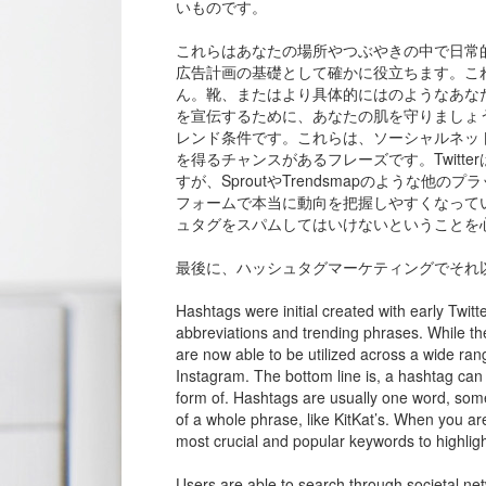
いものです。
これらはあなたの場所やつぶやきの中で日常
広告計画の基礎として確かに役立ちます。こ
ん。靴、またはより具体的にはのようなあな
を宣伝するために、あなたの肌を守りましょ
レンド条件です。これらは、ソーシャルネッ
を得るチャンスがあるフレーズです。Twitt
すが、SproutやTrendsmapのような
フォームで本当に動向を把握しやすくなって
ュタグをスパムしてはいけないということを
最後に、ハッシュタグマーケティングでそれ
Hashtags were initial created with early Twit
abbreviations and trending phrases. While the
are now able to be utilized across a wide ra
Instagram. The bottom line is, a hashtag can
form of. Hashtags are usually one word, somet
of a whole phrase, like KitKat’s. When you ar
most crucial and popular keywords to highligh
Users are able to search through societal net