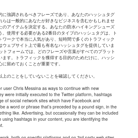
的に強調されるべきフレーズであり、あなたのハッシュタグ
れらは一般的にあなたが好きなビジネスを含むかもしれませ
たのアイテムを決定する。あなたの防水ハイキングシューズ
う。使用する必要がある2番目のタイプのハッシュタグは、ト
トワークで本当に人気があり、短時間で多くのトラフィック
erはウェブサイト上で最も有名なハッシュタグを提供していま
他のプラットフォームでは、どのフレーズや言葉がすべてのプラット
います。トラフィックを獲得する目的のためだけに、ハッシ
心に留めておくことが重要です。
以上のことをしていないことを確認してください。
ter user Chris Messina as ways to continue with new
y were initially executed to the Twitter platform, hashtags
nge of social network sites which have Facebook and
 be a word or phrase that’s preceded by a pound sign, in the
hing like. Advertising, but occasionally they can be included
e using hashtags in your content, you are identifying the
t.
work, both on specific platforms and on 3rd party web sites