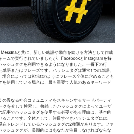
ris Messinaと共に、新しい略語や動向を続ける方法として作成
ームで実行されていましたが、FacebookとInstagramを持
ハッシュタグを利用できるようになりました。一番下の行
た単語またはフレーズです。ハッシュタグは通常1つの単語、
場合によってはKitKatのようにフレーズ全体に含めることも
グを使用している場合は、最も重要で人気のあるキーワード
くの異なる社会コミュニティをスキャンするサードパーティ
ワークを介して検索し、接続したハッシュタグによってユーザ
の記事でハッシュタグを使用する必要がある理由は、基本的
いることです。全体として、注目すべきハッシュタグには、
現在トレンドしているハッシュタグの2種類があります。ファ
ハッシュタグが、長期的にはあなたが注目しなければならな