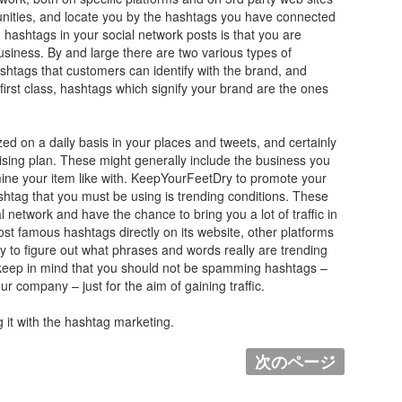
nities, and locate you by the hashtags you have connected
hashtags in your social network posts is that you are
business. By and large there are two various types of
shtags that customers can identify with the brand, and
first class, hashtags which signify your brand are the ones
d on a daily basis in your places and tweets, and certainly
tising plan. These might generally include the business you
rmine your item like with. KeepYourFeetDry to promote your
shtag that you must be using is trending conditions. These
 network and have the chance to bring you a lot of traffic in
most famous hashtags directly on its website, other platforms
 to figure out what phrases and words really are trending
l to keep in mind that you should not be spamming hashtags –
ur company – just for the aim of gaining traffic.
g it with the hashtag marketing.
次のページ