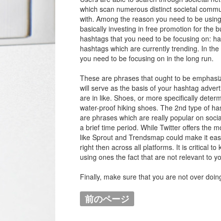
which scan numerous distinct societal commu
with. Among the reason you need to be using 
basically investing in free promotion for the 
hashtags that you need to be focusing on: ha
hashtags which are currently trending. In the 
you need to be focusing on in the long run.
These are phrases that ought to be emphasize
will serve as the basis of your hashtag adver
are in like. Shoes, or more specifically dete
water-proof hiking shoes. The 2nd type of ha
are phrases which are really popular on social
a brief time period. While Twitter offers the 
like Sprout and Trendsmap could make it easy
right then across all platforms. It is critica
using ones the fact that are not relevant to yo
Finally, make sure that you are not over doin
前のページ