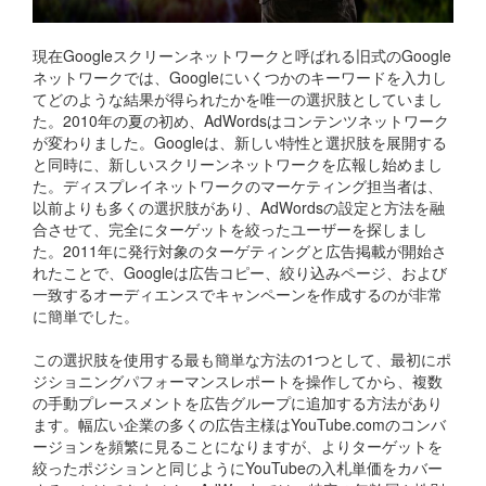
現在Googleスクリーンネットワークと呼ばれる旧式のGoogle
ネットワークでは、Googleにいくつかのキーワードを入力し
てどのような結果が得られたかを唯一の選択肢としていまし
た。2010年の夏の初め、AdWordsはコンテンツネットワーク
が変わりました。Googleは、新しい特性と選択肢を展開する
と同時に、新しいスクリーンネットワークを広報し始めまし
た。ディスプレイネットワークのマーケティング担当者は、
以前よりも多くの選択肢があり、AdWordsの設定と方法を融
合させて、完全にターゲットを絞ったユーザーを探しまし
た。2011年に発行対象のターゲティングと広告掲載が開始さ
れたことで、Googleは広告コピー、絞り込みページ、および
一致するオーディエンスでキャンペーンを作成するのが非常
に簡単でした。
この選択肢を使用する最も簡単な方法の1つとして、最初にポ
ジショニングパフォーマンスレポートを操作してから、複数
の手動プレースメントを広告グループに追加する方法があり
ます。幅広い企業の多くの広告主様はYouTube.comのコンバ
ージョンを頻繁に見ることになりますが、よりターゲットを
絞ったポジションと同じようにYouTubeの入札単価をカバー