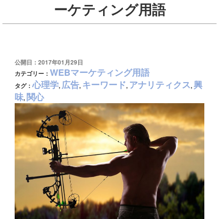
ーケティング用語
公開日：2017年01月29日
WEBマーケティング用語
カテゴリー：
心理学
広告
キーワード
アナリティクス
興
タグ：
,
,
,
,
味
関心
,