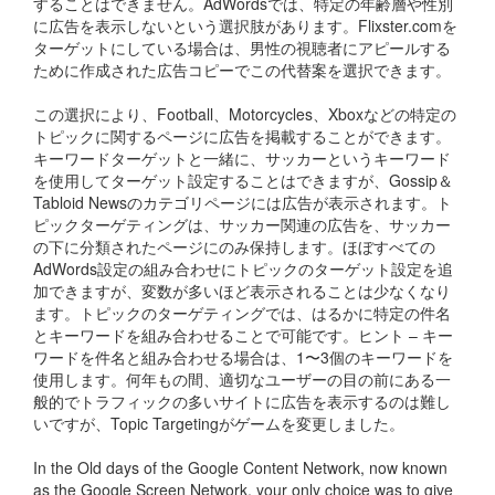
することはできません。AdWordsでは、特定の年齢層や性別
に広告を表示しないという選択肢があります。Flixster.comを
ターゲットにしている場合は、男性の視聴者にアピールする
ために作成された広告コピーでこの代替案を選択できます。
この選択により、Football、Motorcycles、Xboxなどの特定の
トピックに関するページに広告を掲載することができます。
キーワードターゲットと一緒に、サッカーというキーワード
を使用してターゲット設定することはできますが、Gossip＆
Tabloid Newsのカテゴリページには広告が表示されます。ト
ピックターゲティングは、サッカー関連の広告を、サッカー
の下に分類されたページにのみ保持します。ほぼすべての
AdWords設定の組み合わせにトピックのターゲット設定を追
加できますが、変数が多いほど表示されることは少なくなり
ます。トピックのターゲティングでは、はるかに特定の件名
とキーワードを組み合わせることで可能です。ヒント – キー
ワードを件名と組み合わせる場合は、1〜3個のキーワードを
使用します。何年もの間、適切なユーザーの目の前にある一
般的でトラフィックの多いサイトに広告を表示するのは難し
いですが、Topic Targetingがゲームを変更しました。
In the Old days of the Google Content Network, now known
as the Google Screen Network, your only choice was to give