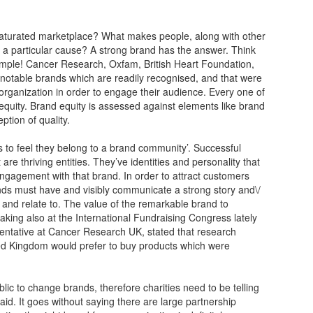
 saturated marketplace? What makes people, along with other
d a particular cause? A strong brand has the answer. Think
ample! Cancer Research, Oxfam, British Heart Foundation,
notable brands which are readily recognised, and that were
 organization in order to engage their audience. Every one of
equity. Brand equity is assessed against elements like brand
ption of quality.
as to feel they belong to a brand community’. Successful
 are thriving entities. They’ve identities and personality that
engagement with that brand. In order to attract customers
ds must have and visibly communicate a strong story and\/
fy and relate to. The value of the remarkable brand to
ing also at the International Fundraising Congress lately
sentative at Cancer Research UK, stated that research
ed Kingdom would prefer to buy products which were
ic to change brands, therefore charities need to be telling
aid. It goes without saying there are large partnership