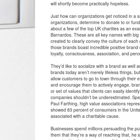
will shortly become practically hopeless.
Just how can organizations get noticed in a
organizations, determine to donate to or fun
about a few of the top UK charities as an ex
Barnardos. These are all key names with big 
created to clearly convey the culture of each
those brands boast incredible positive brand 
loyalty, consciousness, association, and perce
They’d like to socialize with a brand as well 
brands today aren’t merely lifeless things, but
allow customers to go to town through their 
and encourage them to actively engage, bran
or set of values that clients can easily identi
companies shouldn’t be underestimated. Speak
Paul Farthing, high value associations repre
showed 83 percent of consumers in the Unit
associated with a charitable cause.
Businesses spend millions persuading the publ
them that they’re a way of reaching that, he s