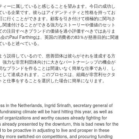
ティーに属していると感じることを望みます。今日の成功し
ている企業です。彼らはアイデンティティと性格を持ってお
町に行くことができます。顧客を引き付けて積極的に関与さ
し関連付けることができる強力なストーリーや価値のセット
ての注目すべきブランドの価値を過小評価すべきではありま
値協会のPaul Farthingは、英国の消費者の83％が慈善目的に関連
ていると述べている。
よう説得しているので、慈善団体は彼らがそれを達成する方
。強力な非営利団体向けに大きなパートナーシップの機会が
切なブランドを作ることは間違いなく簡単な仕事であり、し
として達成されます。このプロセスは、組織が非営利セクタ
トと仕事をすることを選択した場合に簡単になります。
ss in the Netherlands, Ingrid Srinath, secretary general of
undraising climate will be hard hitting this year, as well as
f organizations and worthy causes already fighting for
s already presented by the downturn, this is bad news for the
 to be proactive in adjusting to live and prosper in these
out by more switched-on competitions, and procuring funding