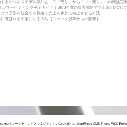
功するビジネスモデル設計と「モノ売り」から「コト売り」への転換完
ジタルマーケティング完全ガイド｜BtoB企業の集客戦略で売上3倍を実現
ングと営業を統合する戦略で売上を劇的に向上させる方法
客に選ばれる企業になる方法【スペック競争からの脱却】
opyright マーケティングとマネジメントのCooKaiとは. WordPress CMS Theme
WSC Projec