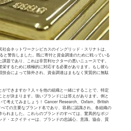
民社会ネットワークシビカスのイングリッド・スリナトは、
なると警告しました。既に寄付と資金調達のために戦っている
た課題であり、これは非営利セクターの悪いニュースです。
繁栄するために積極的に対応する必要があります。もし彼ら
競技会によって除外され、資金調達はまもなく実質的に無駄
とができますか？人々を他の組織と一緒にすることで、特定
ことが決まります。強いブランドには答えがあります。例と
ましょう！ Cancer Research、Oxfam、British
s。これらは、すべての主要なブランド名であり、容易に認識され、各組織の
作られました。これらのブランドのすべては、驚異的なポジ
ンド・エクイティーは、ブランドの忠誠心、意識、協会、質