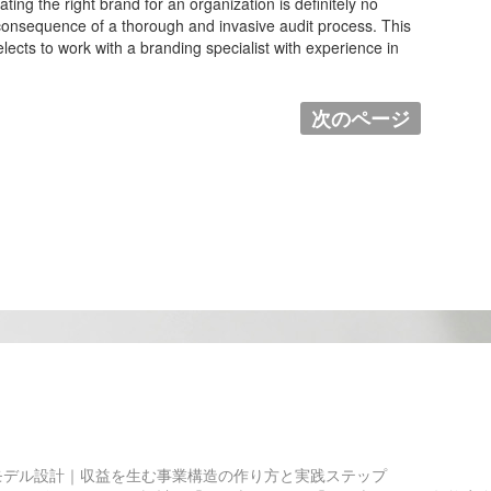
ting the right brand for an organization is definitely no
consequence of a thorough and invasive audit process. This
elects to work with a branding specialist with experience in
次のページ
モデル設計｜収益を生む事業構造の作り方と実践ステップ