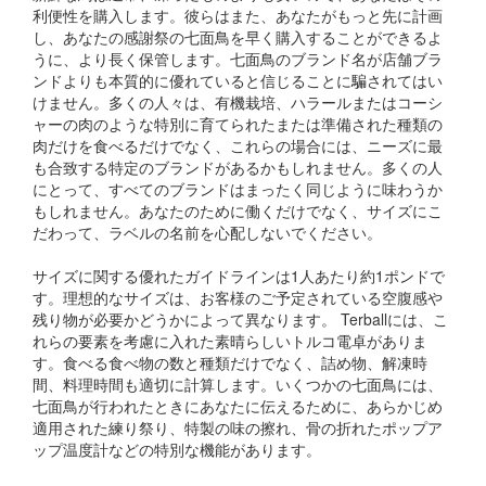
利便性を購入します。彼らはまた、あなたがもっと先に計画
し、あなたの感謝祭の七面鳥を早く購入することができるよ
うに、より長く保管します。七面鳥のブランド名が店舗ブラ
ンドよりも本質的に優れていると信じることに騙されてはい
けません。多くの人々は、有機栽培、ハラールまたはコーシ
ャーの肉のような特別に育てられたまたは準備された種類の
肉だけを食べるだけでなく、これらの場合には、ニーズに最
も合致する特定のブランドがあるかもしれません。多くの人
にとって、すべてのブランドはまったく同じように味わうか
もしれません。あなたのために働くだけでなく、サイズにこ
だわって、ラベルの名前を心配しないでください。
サイズに関する優れたガイドラインは1人あたり約1ポンドで
す。理想的なサイズは、お客様のご予定されている空腹感や
残り物が必要かどうかによって異なります。 Terballには、こ
れらの要素を考慮に入れた素晴らしいトルコ電卓がありま
す。食べる食べ物の数と種類だけでなく、詰め物、解凍時
間、料理時間も適切に計算します。いくつかの七面鳥には、
七面鳥が行われたときにあなたに伝えるために、あらかじめ
適用された練り祭り、特製の味の擦れ、骨の折れたポップア
ップ温度計などの特別な機能があります。