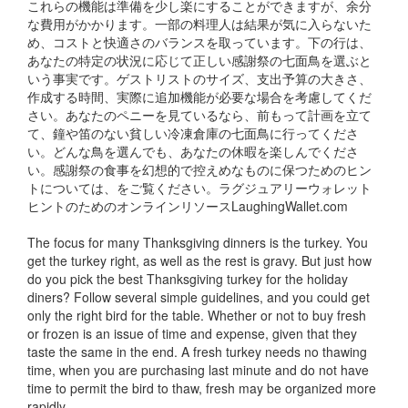
これらの機能は準備を少し楽にすることができますが、余分
な費用がかかります。一部の料理人は結果が気に入らないた
め、コストと快適さのバランスを取っています。下の行は、
あなたの特定の状況に応じて正しい感謝祭の七面鳥を選ぶと
いう事実です。ゲストリストのサイズ、支出予算の大きさ、
作成する時間、実際に追加機能が必要な場合を考慮してくだ
さい。あなたのペニーを見ているなら、前もって計画を立て
て、鐘や笛のない貧しい冷凍倉庫の七面鳥に行ってくださ
い。どんな鳥を選んでも、あなたの休暇を楽しんでくださ
い。感謝祭の食事を幻想的で控えめなものに保つためのヒン
トについては、をご覧ください。ラグジュアリーウォレット
ヒントのためのオンラインリソースLaughingWallet.com
The focus for many Thanksgiving dinners is the turkey. You
get the turkey right, as well as the rest is gravy. But just how
do you pick the best Thanksgiving turkey for the holiday
diners? Follow several simple guidelines, and you could get
only the right bird for the table. Whether or not to buy fresh
or frozen is an issue of time and expense, given that they
taste the same in the end. A fresh turkey needs no thawing
time, when you are purchasing last minute and do not have
time to permit the bird to thaw, fresh may be organized more
rapidly.