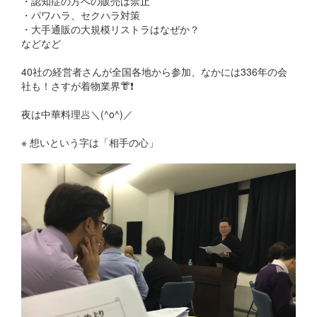
・認知症の方への販売は禁止
・パワハラ、セクハラ対策
・大手通販の大規模リストラはなぜか？
などなど
40社の経営者さんが全国各地から参加、なかには336年の会
社も！さすが着物業界
👘
❗️
夜は中華料理
🥟
＼(^o^)／
※ 想いという字は「相手の心」