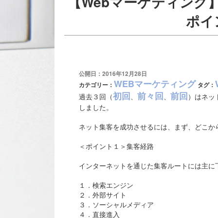
【Webマーケティング
ポイ
公開日：2016年12月28日
WEBマーケティング
カテゴリー：
タグ：
初回
前々回
前回
過去３回（
、
、
）はネッ
しました。
ネット集客を成功させるには、まず、どこか
＜ポイント１＞集客経路
インターネットを通じた集客ルートには主に
１．検索エンジン
２．外部サイト
３．ソーシャルメディア
４．直接進入