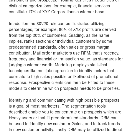
distinct categorizations, for example, financial services
constitute 17% of XYZ Corporations customer base.
In addition the 80\/20 rule can be illustrated utilizing
percentages, for example, 80% of XYZ profits are derived
from the top 20% of customers. Grading, as the name
implies, ranks sections or individual customers by some
predetermined standards, often sales or gross margin
contribution. Mail order marketers use RFM, that’s recency,
frequency and financial or transaction value, as standards for
judging customer worth. Modeling employs statistical
techniques like multiple regression to identify factors that
correlate to high sales possible or likelihood of promotional
response. Prospective clients can then be Fitted to these
models to determine which prospects needs to be priorities.
Identifying and communicating with high possible prospects
is a goal of most marketers. The segmentation tools
described enable you to concentrate on prospects which are
Heavy users or that fit predetermined standards. DBM can
be used to identify new customer Gains, and to track trends
in new customer activity. Lastly DBM may be utilized to direct