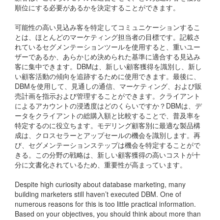
順位にする必要があるかを決定することができます。
可能性の高い見込み客を特定してコミュニケーションするこ
とは、ほとんどのマーケティング担当者の目標です。記載さ
れているセグメンテーションツールを使用すると、重いユー
ザーであるか、あらかじめ決められた基準に適合する見込み
客に集中できます。DBMは、新しい顧客獲得を識別し、新し
い顧客活動の傾向を追跡するために使用できます。最後に、
DBMを使用して、見通しの通信、マーケティング、および販
売計画を指示および管理することができます。クライアント
によるアカウントの浸透度はどのくらいですか？DBMは、デ
ータをクライアントの総購入額と比較することで、普及率を
特定するのに役立ちます。モデリング顧客別に最適な製品構
成は、クロスセラーとアップセールの機会を識別します。再
び、セグメンテーションステップは機会を特定することがで
きる。この分野の戦略は、新しい顧客獲得の高いコストが十
分に文書化されているため、重要性が高まっています。
Despite high curiosity about database marketing, many
building marketers still haven’t executed DBM. One of
numerous reasons for this is too little practical information.
Based on your objectives, you should think about more than