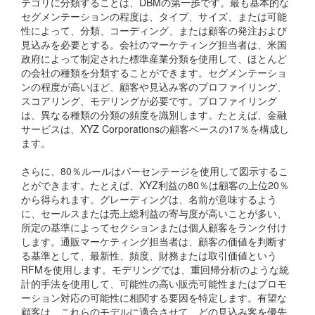
テゴリに分類することは、DBMの第一歩です。最も基本的な
セグメンテーションの程度は、タイプ、サイズ、または可能
性によって、分類、コーディング、または顧客の発注および
見込みを必要とする。会社のマーケティング担当者は、米国
政府によって制定された標準産業分類を使用して、ほとんど
の会社の種類を分類することができます。セグメンテーショ
ンの程度が高いほど、顧客や見込み客のプロファイリング、
スコアリング、モデリングが必要です。プロファイリング
は、異なる種類の分類の頻度を識別します。たとえば、金融
サービスは、XYZ Corporationsの顧客ベースの17％を構成し
ます。
さらに、80％ルールはパーセンテージを使用して図示するこ
とができます。たとえば、XYZ利益の80％は顧客の上位20％
から得られます。グレーディングは、名前が意味するよう
に、セールスまたは売上総利益の寄与度が高いことが多い、
所定の基準によってセクションまたは個人顧客をランク付け
します。通販マーケティング担当者は、顧客の価値を判断す
る基準として、最新性、頻度、財務または取引価値という
RFMを使用します。モデリングでは、重回帰分析のような統
計的手法を使用して、可能性の高い販売可能性またはプロモ
ーション対応の可能性に相関する要因を特定します。有望な
顧客は、これらのモデルに適合させて、どの見込み客を優先