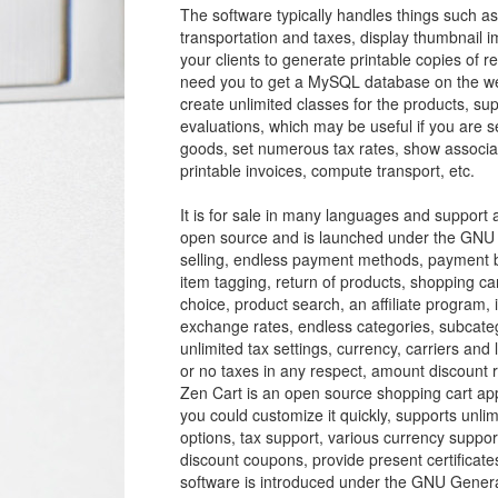
The software typically handles things such a
transportation and taxes, display thumbnail 
your clients to generate printable copies of r
need you to get a MySQL database on the web
create unlimited classes for the products, su
evaluations, which may be useful if you are s
goods, set numerous tax rates, show associat
printable invoices, compute transport, etc.
It is for sale in many languages and support
open source and is launched under the GNU G
selling, endless payment methods, payment by 
item tagging, return of products, shopping car
choice, product search, an affiliate program,
exchange rates, endless categories, subcateg
unlimited tax settings, currency, carriers and 
or no taxes in any respect, amount discount r
Zen Cart is an open source shopping cart ap
you could customize it quickly, supports unli
options, tax support, various currency support
discount coupons, provide present certificates
software is introduced under the GNU Genera