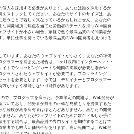
の個人を採用する必要があります。あなたは誰を採用するか
料をストックしてください。あなたのサイトのサイズは、あ
に雇うことで著しく異なっているかもしれません。あなたの
まな開発場所に焦点を当てた労働者のチームを持つWeb開発
ェブサイトが小さい場合、家庭で働く最高品質の民間業者が
す。単に仕事を待っている最高品質のWeb開発者を見つける
をしています。あなたのウェブサイトが小さく、あなたの準備
ログラマーを捕まえた場合は、1ヶ月以内にインターネット・
サイトでショッピングカートや地図の掲載が必要な場合や、
ログラムされたウェブサイトが必要です。プログラミング
セットを必要とします。今では、デザイナーとプログラマー
両方がうまく機能しない可能性があります。
ので、プログラマを雇った。予算策定の問題は、Web開発が
基づいており、開発者が費用の正確な見積もりを提供するた
分な経験がある所有者はほとんどありません。あなたの開発
りません。あなたがウェブサイトのために数百ドルしか手に
採用する場合は、最高品質の専門サイトを期待することはで
負業者でも幅広い価格帯があります。高い範囲では、Web開
とは珍しいことではありません。