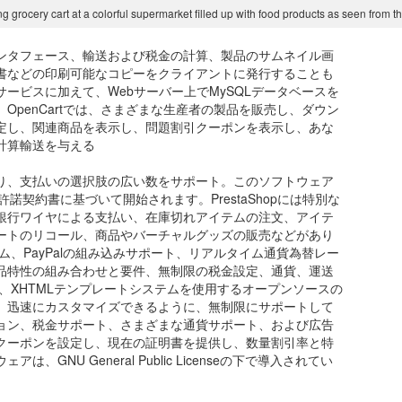
grocery cart at a colorful supermarket filled up with food products as seen from t
ンタフェース、輸送および税金の計算、製品のサムネイル画
書などの印刷可能なコピーをクライアントに発行することも
サービスに加えて、Webサーバー上でMySQLデータベースを
OpenCartでは、さまざまな生産者の製品を販売し、ダウン
定し、関連商品を表示し、問題割引クーポンを表示し、あな
計算輸送を与える
り、支払いの選択肢の広い数をサポート。このソフトウェア
諾契約書に基づいて開始されます。PrestaShopには特別な
銀行ワイヤによる支払い、在庫切れアイテムの注文、アイテ
ートのリコール、商品やバーチャルグッズの販売などがあり
ム、PayPalの組み込みサポート、リアルタイム通貨為替レー
品特性の組み合わせと要件、無制限の税金設定、通貨、運送
tは、XHTMLテンプレートシステムを使用するオープンソースの
、迅速にカスタマイズできるように、無制限にサポートして
ョン、税金サポート、さまざまな通貨サポート、および広告
クーポンを設定し、現在の証明書を提供し、数量割引率と特
NU General Public Licenseの下で導入されてい