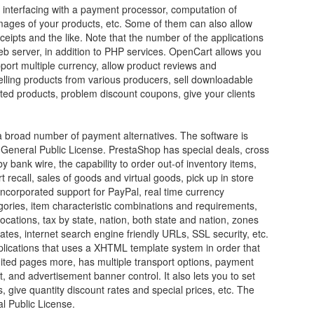
s interfacing with a payment processor, computation of
images of your products, etc. Some of them can also allow
eceipts and the like. Note that the number of the applications
 server, in addition to PHP services. OpenCart allows you
pport multiple currency, allow product reviews and
elling products from various producers, sell downloadable
ed products, problem discount coupons, give your clients
 a broad number of payment alternatives. The software is
eneral Public License. PrestaShop has special deals, cross
bank wire, the capability to order out-of inventory items,
t recall, sales of goods and virtual goods, pick up in store
 incorporated support for PayPal, real time currency
ories, item characteristic combinations and requirements,
locations, tax by state, nation, both state and nation, zones
ates, internet search engine friendly URLs, SSL security, etc.
plications that uses a XHTML template system in order that
mited pages more, has multiple transport options, payment
, and advertisement banner control. It also lets you to set
, give quantity discount rates and special prices, etc. The
l Public License.