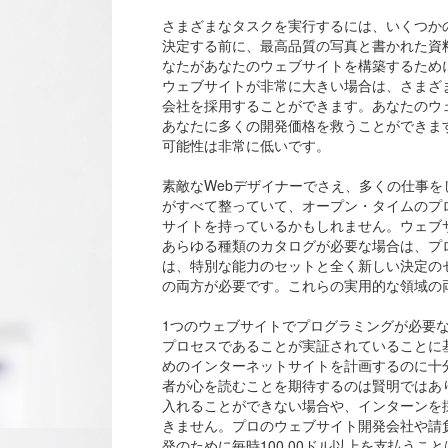
さまざまなタスクを実行するには、いくつか
決定する前に、最高品質の写真と書かれた資
なたがあなたのウェブサイトを構築するため
ウェブサイトが非常に大きい場合は、さまざ
会社を採用することができます。あなたのウ
あなたに多くの開発価格を救うことができま
可能性は非常に低いです。
素敵なWebデザイナーでさえ、多くの仕事
がすべて整っていて、オープン・タイムのプ
サイトを持っているかもしれません。ウェブ
あらゆる種類のカタログが必要な場合は、プ
は、特別な能力のセットと全く新しい決定の
の両方が必要です。これらの実用的な領域の
1つのウェブサイトでプログラミングが必要な
プロセスであることが実証されていることに
めのインターネットサイトを計画するのに十
者が心を読むことを期待するのは賢明ではあ
入れることができない場合や、インターンを
きません。プロのウェブサイト開発会社や請
発のために毎時100.00ドル以上を支払うこ