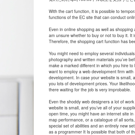
With the cart function, it is possible to tempo
functions of the EC site that can conduct onl
Even in online shopping as well as shopping at
am unsure whether to buy or not to buy it. It
Therefore, the shopping cart function has bee
You might need to employ several individuals 
photography and written materials you’ve be
make a marked different in which you hire to 
want to employ a web development firm with 
development. In case your website is small, 
you lots of development prices. Your likelihoo
there waiting for the job is very improbable.
Even the shoddy web designers a lot of work – y
website is small, and you’ve all of your sup
open time, you might have an internet site in
map performance, or a catalogue of all sort
special set of abilities and an entirely new 
as a programmer It Is possible that both of t