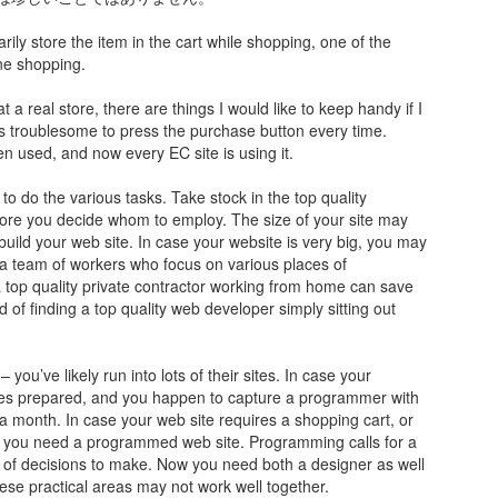
rarily store the item in the cart while shopping, one of the
ine shopping.
 a real store, there are things I would like to keep handy if I
 is troublesome to press the purchase button every time.
n used, and now every EC site is using it.
to do the various tasks. Take stock in the top quality
fore you decide whom to employ. The size of your site may
build your web site. In case your website is very big, you may
a team of workers who focus on various places of
a top quality private contractor working from home can save
d of finding a top quality web developer simply sitting out
ou’ve likely run into lots of their sites. In case your
plies prepared, and you happen to capture a programmer with
 a month. In case your web site requires a shopping cart, or
s, you need a programmed web site. Programming calls for a
set of decisions to make. Now you need both a designer as well
hese practical areas may not work well together.