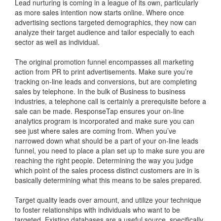
Lead nurturing is coming in a league of its own, particularly
as more sales intention now starts online. Where once
advertising sections targeted demographics, they now can
analyze their target audience and tailor especially to each
sector as well as individual.
The original promotion funnel encompasses all marketing
action from PR to print advertisements. Make sure you’re
tracking on-line leads and conversions, but are completing
sales by telephone. In the bulk of Business to business
industries, a telephone call is certainly a prerequisite before a
sale can be made. ResponseTap ensures your on-line
analytics program is incorporated and make sure you can
see just where sales are coming from. When you’ve
narrowed down what should be a part of your on-line leads
funnel, you need to place a plan set up to make sure you are
reaching the right people. Determining the way you judge
which point of the sales process distinct customers are in is
basically determining what this means to be sales prepared.
Target quality leads over amount, and utilize your technique
to foster relationships with individuals who want to be
targeted. Existing databases are a useful source, specifically