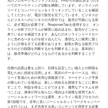
元のプロモーションファンネルは、PRから印刷広告までのす
べてのマーケティング活動を網羅しています。オンラインの
リードとコンバージョンをトラッキングしていることを確認
してくださいが、電話で販売を完了しています。ビジネスか
らビジネスへのビジネスの大部分では、販売が可能になる前
に、必ず電話が必要です。ResponseTapを使用すると、オン
ライン分析プログラムが確実に組み込まれ、販売がどこから
来ているかを確認できます。あなたのオンラインリードロー
トに含めるべきものを絞り込んだら、適切な人に確実に届く
ように計画を立てる必要があります。顧客が異なる販売プロ
セスのどの段階を判断するかを判断することは、基本的に
は、販売準備がどのようなものであるかを判断することで
す。
目標の品質は量を上回り、目標を設定したい個人との関係を
育むために技術を活用します。既存のデータベースは、特に
リード育成のための有用な情報源です。マーケティング予算
が限られている場合は、新しい供給元を調達することに費や
すことで、利益を得ることができます。優秀なアイテムを持
つことは、身体が何も知らない場合は小規模な使用であり、
ソーシャルネットワークは通常、オンライン発見プロセスの
第1段階です。非常に良いソーシャルネットワークキャンペー
ンを行うには、まず共有する良いコンテンツを用意する必要