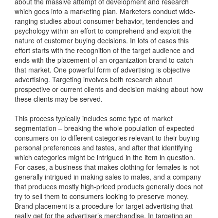
about the massive attempt of development and research
which goes into a marketing plan. Marketers conduct wide-
ranging studies about consumer behavior, tendencies and
psychology within an effort to comprehend and exploit the
nature of customer buying decisions. In lots of cases this
effort starts with the recognition of the target audience and
ends with the placement of an organization brand to catch
that market. One powerful form of advertising is objective
advertising. Targeting involves both research about
prospective or current clients and decision making about how
these clients may be served.
This process typically includes some type of market
segmentation – breaking the whole population of expected
consumers on to different categories relevant to their buying
personal preferences and tastes, and after that identifying
which categories might be intrigued in the item in question.
For cases, a business that makes clothing for females is not
generally intrigued in making sales to males, and a company
that produces mostly high-priced products generally does not
try to sell them to consumers looking to preserve money.
Brand placement is a procedure for target advertising that
really get for the advertiser’s merchandise. In targeting an