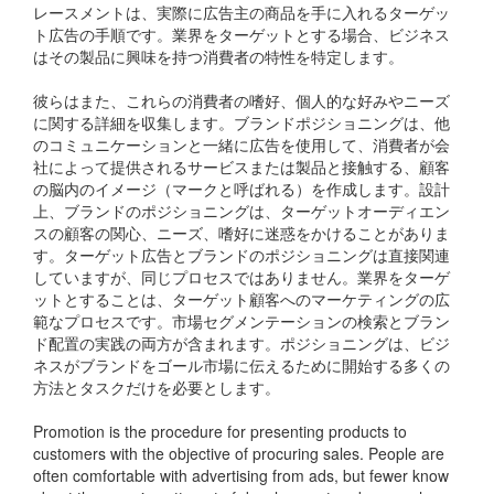
レースメントは、実際に広告主の商品を手に入れるターゲッ
ト広告の手順です。業界をターゲットとする場合、ビジネス
はその製品に興味を持つ消費者の特性を特定します。
彼らはまた、これらの消費者の嗜好、個人的な好みやニーズ
に関する詳細を収集します。ブランドポジショニングは、他
のコミュニケーションと一緒に広告を使用して、消費者が会
社によって提供されるサービスまたは製品と接触する、顧客
の脳内のイメージ（マークと呼ばれる）を作成します。設計
上、ブランドのポジショニングは、ターゲットオーディエン
スの顧客の関心、ニーズ、嗜好に迷惑をかけることがありま
す。ターゲット広告とブランドのポジショニングは直接関連
していますが、同じプロセスではありません。業界をターゲ
ットとすることは、ターゲット顧客へのマーケティングの広
範なプロセスです。市場セグメンテーションの検索とブラン
ド配置の実践の両方が含まれます。ポジショニングは、ビジ
ネスがブランドをゴール市場に伝えるために開始する多くの
方法とタスクだけを必要とします。
Promotion is the procedure for presenting products to
customers with the objective of procuring sales. People are
often comfortable with advertising from ads, but fewer know