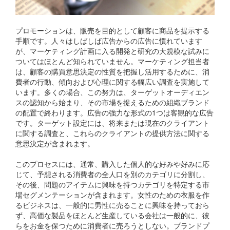
プロモーションは、販売を目的として顧客に商品を提示する
手順です。人々はしばしば広告からの広告に慣れています
が、マーケティング計画に入る開発と研究の大規模な試みに
ついてはほとんど知られていません。マーケティング担当者
は、顧客の購買意思決定の性質を把握し活用するために、消
費者の行動、傾向および心理に関する幅広い調査を実施して
います。多くの場合、この努力は、ターゲットオーディエン
スの認知から始まり、その市場を捉えるための組織ブランド
の配置で終わります。広告の強力な形式の1つは客観的な広告
です。ターゲット設定には、将来または現在のクライアント
に関する調査と、これらのクライアントの提供方法に関する
意思決定が含まれます。
このプロセスには、通常、購入した個人的な好みや好みに応
じて、予想される消費者の全人口を別のカテゴリに分割し、
その後、問題のアイテムに興味を持つカテゴリを特定する市
場セグメンテーションが含まれます。女性のための衣服を作
るビジネスは、一般的に男性に売ることに興味を持っておら
ず、高価な製品をほとんど生産している会社は一般的に、彼
らをお金を保つために消費者に売ろうとしない。ブランドプ