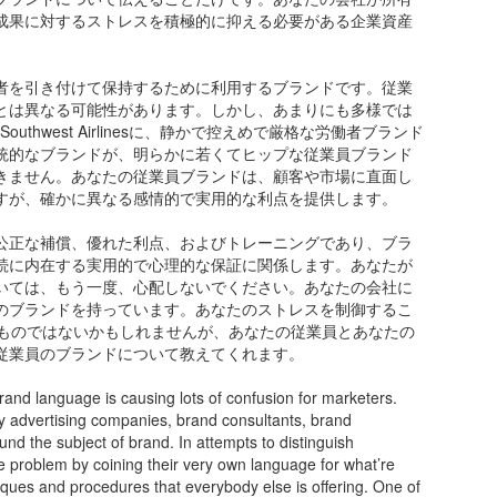
成果に対するストレスを積極的に抑える必要がある企業資産
者を引き付けて保持するために利用するブランドです。従業
とは異なる可能性があります。しかし、あまりにも多様では
たはSouthwest Airlinesに、静かで控えめで厳格な労働者ブランド
統的なブランドが、明らかに若くてヒップな従業員ブランド
きません。あなたの従業員ブランドは、顧客や市場に直面し
すが、確かに異なる感情的で実用的な利点を提供します。
公正な補償、優れた利点、およびトレーニングであり、ブラ
続に内在する実用的で心理的な保証に関係します。あなたが
いては、もう一度、心配しないでください。あなたの会社に
のブランドを持っています。あなたのストレスを制御するこ
るものではないかもしれませんが、あなたの従業員とあなたの
従業員のブランドについて教えてくれます。
rand language is causing lots of confusion for marketers.
by advertising companies, brand consultants, brand
d the subject of brand. In attempts to distinguish
 problem by coining their very own language for what’re
ques and procedures that everybody else is offering. One of