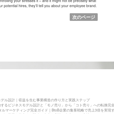
olling your stresses it – and it might not be precisely what
r potential hires, they’ll tell you about your employee brand.
次のページ
モデル設計｜収益を生む事業構造の作り方と実践ステップ
功するビジネスモデル設計と「モノ売り」から「コト売り」への転換完
ジタルマーケティング完全ガイド｜BtoB企業の集客戦略で売上3倍を実現