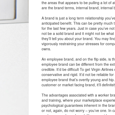
the areas that appears to be pulling a lot of
are the brand terms, internal brand, interna
A brand is just a long term relationship you’v
anticipated benefit. This can be pretty much
for the last few years. Just in case you’ve n
not be a solid brand and it might not be what y
they’ll tell you about your brand. You may fin
vigorously restraining your stresses for compa
owns.
An employee brand, and on the flip side, is th
employee brand can be different from the exter
credible. It’d be difficult To get Virgin Airlin
conservative and rigid. It’d not be reliable for
employee brand that’s overtly young and hip
customer or market facing brand, it’ll definitel
The advantages associated with a worker bran
and training, where your marketplace experie
psychological guarantees inherent in the bra
or not, again, do not worry – you’ve one. I