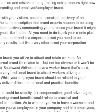
 attention and mistake among training entrepreneurs right now
l branding and employee\/employer brand.
e with your visitors, based on consistent delivery of an
 the same description that brand experts happen to be using
ot been actively commanding your stresses your brand it might
ou’d like it to be. All you need to do is ask your clients plus
d that the brand is a corporate asset you need to be
ny results, just like every other asset your corporation
e brand you utilize to attract and retain workers. An
nal brand it’s related to – but not too diverse or it won’t be
es or Southwest Airlines to have a worker brand that’s staid,
 a very traditional brand to attract workers utilizing an
. While your employee brand should be related to your
y deliver different emotional and practical benefits.
d could be stability, fair compensation, good advantages,
ncing brand benefits would relate to practical and
nd connection. As to whether you’ve to have a worker brand
n case you’ve employees in your company and hire employees,