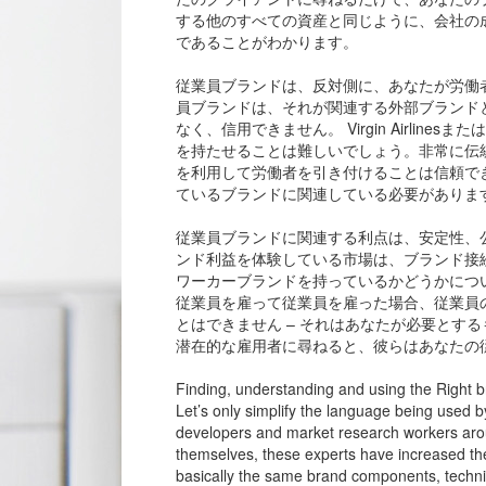
する他のすべての資産と同じように、会社の
であることがわかります。
従業員ブランドは、反対側に、あなたが労働
員ブランドは、それが関連する外部ブランド
なく、信用できません。 Virgin Airlinesま
を持たせることは難しいでしょう。非常に伝
を利用して労働者を引き付けることは信頼で
ているブランドに関連している必要がありま
従業員ブランドに関連する利点は、安定性、
ンド利益を体験している市場は、ブランド接
ワーカーブランドを持っているかどうかにつ
従業員を雇って従業員を雇った場合、従業員
とはできません – それはあなたが必要とす
潜在的な雇用者に尋ねると、彼らはあなたの
Finding, understanding and using the Right b
Let’s only simplify the language being used 
developers and market research workers aroun
themselves, these experts have increased the
basically the same brand components, techni