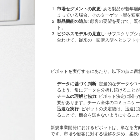
市場セグメントの変更
: ある製品が若年
まっている場合、そのターゲット層を変更
製品機能の追加
: 顧客の要望を受けて、
ト。
ビジネスモデルの見直し
: サブスクリプ
合わせて、従来の一回購入型へとシフトす
ピボットを成
ピボットを実行するにあたり、以下の点に留
データに基づく判断
: 定量的なデータや
るよう、常にデータを分析し続けることが
チームの理解と協力
: ピボット決定に関
要があります。チーム全体のコミュニケー
迅速な実行
: ピボットの決定後は、迅速
ることで、機会を逃さないようにすること
新規事業開発におけるピボットは、単なる方
です。市場や顧客に対する理解を深め、柔軟