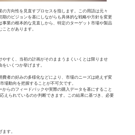
業の方向性を見直すプロセスを指します。この用語は元々
初期のビジョンを基にしながらも具体的な戦略や方針を変更
は事業の根本的な見直しから、特定のターゲット市場や製品
むことがあります。
ットの必要性
けやすく、当初の計画がそのままうまくいくとは限りませ
由をいくつか挙げます。
、消費者の好みの多様化などにより、市場のニーズは絶えず変
市場動向を把握することが不可欠です。
ザーからのフィードバックや実際の購入データを基にすること
応えられているのか判断できます。この結果に基づき、必要
ットの具体例
げます。