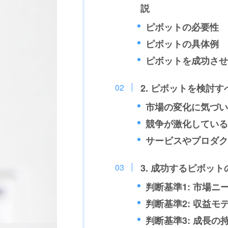
説
ピボットの必要性
ピボットの具体例
ピボットを成功させ
2. ピボットを検討
市場の変化に気づい
競争が激化している
サービスやプロダク
3. 成功するピボッ
判断基準1: 市場ニ
判断基準2: 収益モ
判断基準3: 成長の