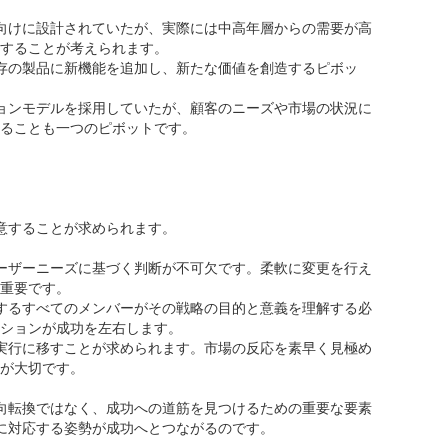
層向けに設計されていたが、実際には中高年層からの需要が高
することが考えられます。
既存の製品に新機能を追加し、新たな価値を創造するピボッ
ションモデルを採用していたが、顧客のニーズや市場の状況に
ることも一つのピボットです。
功させるための考慮点
意することが求められます。
ユーザーニーズに基づく判断が不可欠です。柔軟に変更を行え
重要です。
与するすべてのメンバーがその戦略の目的と意義を理解する必
ションが成功を左右します。
に実行に移すことが求められます。市場の反応を素早く見極め
が大切です。
向転換ではなく、成功への道筋を見つけるための重要な要素
に対応する姿勢が成功へとつながるのです。