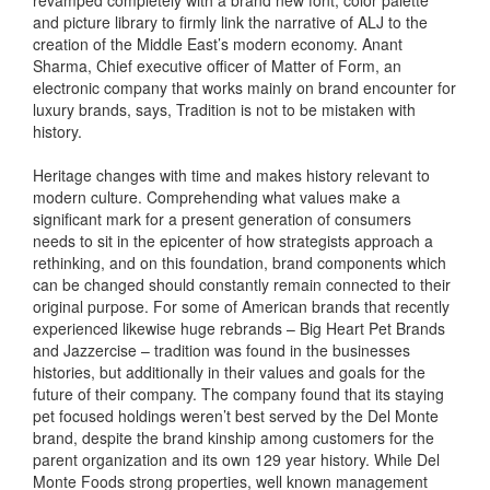
and picture library to firmly link the narrative of ALJ to the
creation of the Middle East’s modern economy. Anant
Sharma, Chief executive officer of Matter of Form, an
electronic company that works mainly on brand encounter for
luxury brands, says, Tradition is not to be mistaken with
history.
Heritage changes with time and makes history relevant to
modern culture. Comprehending what values make a
significant mark for a present generation of consumers
needs to sit in the epicenter of how strategists approach a
rethinking, and on this foundation, brand components which
can be changed should constantly remain connected to their
original purpose. For some of American brands that recently
experienced likewise huge rebrands – Big Heart Pet Brands
and Jazzercise – tradition was found in the businesses
histories, but additionally in their values and goals for the
future of their company. The company found that its staying
pet focused holdings weren’t best served by the Del Monte
brand, despite the brand kinship among customers for the
parent organization and its own 129 year history. While Del
Monte Foods strong properties, well known management