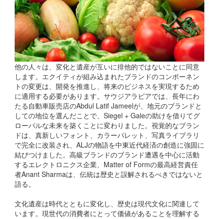
他の人々は、変化と遺産が互いに排他的ではないことに同意
します。エクイティが組み込まれたブランドのコンポーネン
トの変更は、開発を推進し、将来のビジネスを実現するため
に適用する必要があります。サウジアラビアでは、長年にわ
たる自動車販売店のAbdul Latif Jameelが、地元のブランドと
しての地位を選んだことで、Siegel + Galeの助けを借りてグ
ローバルな未来を築くことに変わりました。視覚的なブラン
ドは、真新しいフォント、カラーパレット、写真ライブラリ
で完全に改装され、ALJの物語を中東近代経済の創造に強固に
結びつけました。高級ブランドのブランド遭遇を中心に活動
するエレクトロニクス企業、Matter of Formの最高経営責任
者Anant Sharmaは、伝統は歴史と誤解されるべきではないと
語る。
文化遺産は時代とともに変化し、歴史は現代文化に関連して
います。現世代の消費者にとって価値があることを理解する