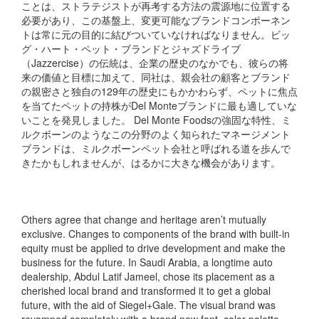
ことは、ストラテジストが再考する方法の震源地に位置する
必要があり、この基盤上、変更可能なブランドコンポーネン
トは常に元の目的に結びついていなければなりません。ビッ
グ・ハート・ペット・ブランドとジャズドライブ
（Jazzercise）の伝統は、企業の歴史のなかでも、彼らの将
来の価値と目標に加えて、同社は、親会社の顧客とブランド
の親密さと独自の129年の歴史にもかかわらず、ペットに焦点
を当てたペットの持株がDel Monteブランドに最も適していな
いことを発見しました。 Del Monte Foodsの強固な特性、ミ
ルクボーンのようなこの分野のよく知られたマネージメント
ブランドは、ミルクボーンペット会社と呼ばれる道を歩んで
きたかもしれませんが、はるかに大きな機会があります。
Others agree that change and heritage aren’t mutually
exclusive. Changes to components of the brand with built-in
equity must be applied to drive development and make the
business for the future. In Saudi Arabia, a longtime auto
dealership, Abdul Latif Jameel, chose its placement as a
cherished local brand and transformed it to get a global
future, with the aid of Siegel+Gale. The visual brand was
revamped completely with a brand new font, color palette