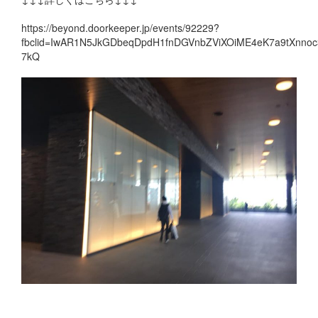
https://beyond.doorkeeper.jp/events/92229?
fbclid=IwAR1N5JkGDbeqDpdH1fnDGVnbZViXOiME4eK7a9tXnno
7kQ
コメントを残す