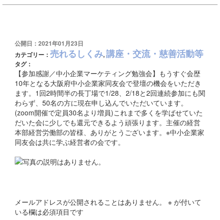
公開日：2021年01月23日
売れるしくみ
講座・交流・慈善活動等
カテゴリー：
,
タグ：
【参加感謝／中小企業マーケティング勉強会】もうすぐ会歴
10年となる大阪府中小企業家同友会で登壇の機会をいただき
ます。1回2時間半の長丁場で1/28、2/18と2回連続参加にも関
わらず、50名の方に現在申し込んでいただいています。
(zoom開催で定員30名より増員)これまで多くを学ばせていた
だいた会に少しでも還元できるよう頑張ります。主催の経営
本部経営労働部の皆様、ありがとうございます。※中小企業家
同友会は共に学ぶ経営者の会です。
コメントを残す
メールアドレスが公開されることはありません。
※
が付いて
いる欄は必須項目です