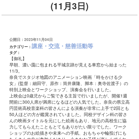
(11月3日)
公開日：2023年11月04日
講座・交流・慈善活動等
カテゴリー：
タグ：
【御礼】
早朝、濃い靄に包まれる平城京跡が見える車窓から始まった
11/3。
奈良でスタジオ地図のアニメーション映画「時をかける少
女」(監督：細田守、原作：筒井康隆、脚本：奥寺佐渡子）の
特別上映会とワークショップ、演奏会を行いました。
上映会は0歳児からご覧できる主旨で行いましたが、開催1週
間前に300人席が満席になるほどの人気でした。奈良の県立高
円芸術高校音楽科の皆さんによる演奏が非常に上手で2回とも
50人ほどの方が鑑賞されていました。同校デザイン科の皆さ
んの映画タイトルを元にした絵画もあり、地元の高校生に協
力してもらえたこともとてもありがたい限りでした。ワーク
ショップのお絵描きや未来への手紙、おもちゃや輪投げにも
たくさんの方が参加くださり、小さなお子様が楽しんでくれ