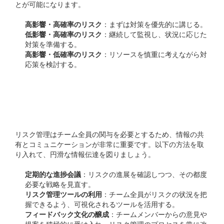
とが可能になります。
高影響・高確率のリスク
：まずは対策を優先的に講じる。
低影響・高確率のリスク
：継続して監視し、状況に応じた
対策を準備する。
高影響・低確率のリスク
：リソースを慎重に考えながら対
応策を検討する。
チーム内コミュニケーシ
ョンの強化
リスク管理はチーム全員の関与を必要とするため、情報の共
有とコミュニケーションが非常に重要です。以下の方法を取
り入れて、円滑な情報伝達を図りましょう。
定期的な進捗会議
：リスクの進展を確認しつつ、その都度
必要な戦略を見直す。
リスク管理ツールの利用
：チーム全員がリスクの状況を把
握できるよう、可視化されるツールを活用する。
フィードバック文化の醸成
：チームメンバーからの意見や