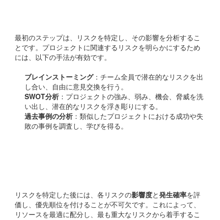
リスクの特定と分析
最初のステップは、リスクを特定し、その影響を分析するこ
とです。プロジェクトに関連するリスクを明らかにするため
には、以下の手法が有効です。
ブレインストーミング
：チーム全員で潜在的なリスクを出
し合い、自由に意見交換を行う。
SWOT分析
：プロジェクトの強み、弱み、機会、脅威を洗
い出し、潜在的なリスクを浮き彫りにする。
過去事例の分析
：類似したプロジェクトにおける成功や失
敗の事例を調査し、学びを得る。
リスクの評価と優先順位付
け
リスクを特定した後には、各リスクの
影響度
と
発生確率
を評
価し、優先順位を付けることが不可欠です。これによって、
リソースを最適に配分し、最も重大なリスクから着手するこ