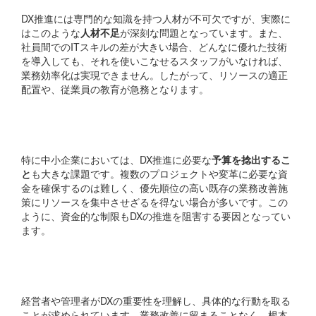
DX推進には専門的な知識を持つ人材が不可欠ですが、実際に
はこのような
人材不足
が深刻な問題となっています。また、
社員間でのITスキルの差が大きい場合、どんなに優れた技術
を導入しても、それを使いこなせるスタッフがいなければ、
業務効率化は実現できません。したがって、リソースの適正
配置や、従業員の教育が急務となります。
財務的制約
特に中小企業においては、DX推進に必要な
予算を捻出するこ
と
も大きな課題です。複数のプロジェクトや変革に必要な資
金を確保するのは難しく、優先順位の高い既存の業務改善施
策にリソースを集中させざるを得ない場合が多いです。この
ように、資金的な制限もDXの推進を阻害する要因となってい
ます。
最後に
経営者や管理者がDXの重要性を理解し、具体的な行動を取る
ことが求められています。業務改善に留まることなく、根本