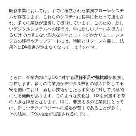
既存事業においては、すでに確立された業務フローやシステ
ムが存在します。これらのシステムは長年にわたって運用さ
れ、多くの業務が連携して機能しています。このため、
新し
いデジタルシステムへの移行
は、単に新しいツールを導入す
るだけでは済まない膨大な手間とコストがかかります。シス
テムの移行やアップデートには、時間とリソースを要し、結
果的にDX推進が進まなくなってしまうのです。
組織の文化と抵抗感
さらに、企業内部にはDXに対する
理解不足や抵抗感
が根強く
存在します。多くの従業員がデジタル技術の導入に対して不
安を抱いており、新しい技術がもたらす変化に対して消極的
になる傾向があります。このような文化は、DXを実施する際
の大きな障壁となります。特に、非技術系の従業員にとって
は、新しいテクノロジーへの適応が苦手であることが多く、
その結果、DXの推進が阻害されるのです。
人材不足とスキルの差