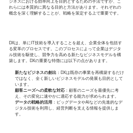
ジネスにおける効率向上を目的とするための手法ですが、こ
れらには本質的に異なる目的と方法があります。それぞれの
概念を深く理解することが、戦略を策定する上で重要です。
DXとは何か？
DXは、単にIT技術を導入することを超え、企業全体を包括す
る変革のプロセスです。このプロセスによって企業はデジタ
ル技術を駆使し、競争力を高める新たなビジネスモデルを構
築します。DXの重要な特徴には以下の点があります。
新たなビジネスの創出
：DXは既存の事業を再構築するだけ
ではなく、全く新しいビジネスモデルの発展も目的として
います。
顧客ニーズへの柔軟な対応
：顧客のニーズを最優先に考
え、その変化に速やかに適応する能力が求められます。
データの戦略的活用
：ビッグデータやAIなどの先進的なデ
ジタル技術を利用し、経営判断を支える情報を提供しま
す。
業務改善の役割