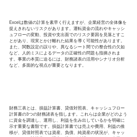
界がありますか？
Excelは数値の計算を素早く行えますが、企業経営の全体像を
捉えきれないリスクがあります。運転資金の流れやキャッシ
ュフローの変動、投資や支出面でのリスク要因を見落とすこ
とがあり、現実とかけ離れた結果を導く可能性があります。
また、関数設定の誤りや、異なるシート間での整合性の欠如
など、人的ミスによるデータの正確性の問題も指摘されま
す。事業の本質に迫るには、財務諸表の活用やシナリオ分析
など、多面的な視点が重要となります。
財務三表とはどのようなも
のですか？
財務三表とは、損益計算書、貸借対照表、キャッシュフロー
計算書の3つの財務諸表を指します。これらは企業がどのよう
に資金を調達し、運用し、利益を生み出しているかを明確に
示す重要な書類です。損益計算書では売上や費用、利益の推
移が、貸借対照表では資産、負債、純資産の状況が、キャッ