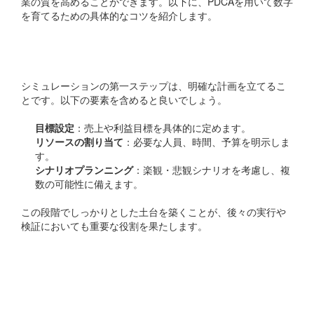
業の質を高めることができます。以下に、PDCAを用いて数字
を育てるための具体的なコツを紹介します。
計画（Plan）の明確化
シミュレーションの第一ステップは、明確な計画を立てるこ
とです。以下の要素を含めると良いでしょう。
目標設定
：売上や利益目標を具体的に定めます。
リソースの割り当て
：必要な人員、時間、予算を明示しま
す。
シナリオプランニング
：楽観・悲観シナリオを考慮し、複
数の可能性に備えます。
この段階でしっかりとした土台を築くことが、後々の実行や
検証においても重要な役割を果たします。
実行（Do）の積極的な行
動