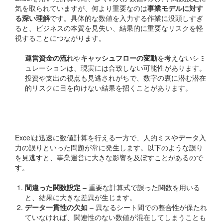
気を取られていますが、何より重要なのは
事業モデルに対す
る深い理解
です。具体的な数値を入力する作業に没頭しすぎ
ると、ビジネスの本質を見失い、結果的に重要なリスクを軽
視することにつながります。
運営資金の流れ
や
キャッシュフローの変動
を考えないシミ
ュレーションは、現実には合致しない可能性があります。
投資や支出の視点も見逃されがちで、数字の裏に潜む潜在
的リスクに目を向けない結果を招くことがあります。
データの正確性とその限界
Excelは迅速に数値計算を行える一方で、人的ミスやデータ入
力の誤りといった問題が常に発生します。以下のような誤り
を見逃すと、事業運営に大きな影響を及ぼすことがあるので
す。
間違った関数設定
– 重要な計算式で誤った関数を用いる
と、結果に大きな差異が生じます。
データ一貫性の欠如
– 異なるシート間での整合性が保たれ
ていなければ、関連性のない数値が混在してしまうことも