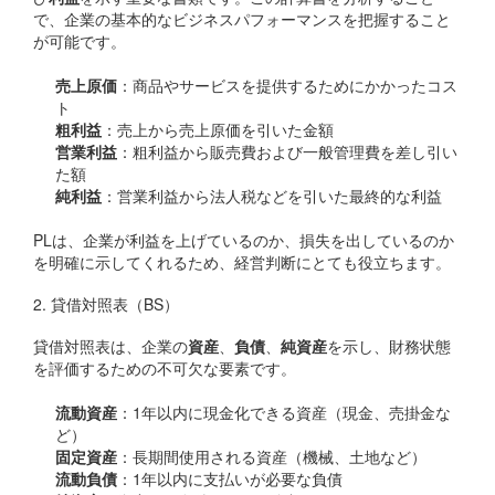
で、企業の基本的なビジネスパフォーマンスを把握すること
が可能です。
売上原価
：商品やサービスを提供するためにかかったコス
ト
粗利益
：売上から売上原価を引いた金額
営業利益
：粗利益から販売費および一般管理費を差し引い
た額
純利益
：営業利益から法人税などを引いた最終的な利益
PLは、企業が利益を上げているのか、損失を出しているのか
を明確に示してくれるため、経営判断にとても役立ちます。
2. 貸借対照表（BS）
貸借対照表は、企業の
資産
、
負債
、
純資産
を示し、財務状態
を評価するための不可欠な要素です。
流動資産
：1年以内に現金化できる資産（現金、売掛金な
ど）
固定資産
：長期間使用される資産（機械、土地など）
流動負債
：1年以内に支払いが必要な負債