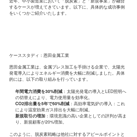
近年、中小製造業において「脱炭素」と「新規事業」が融合
するケースが増えてきています。以下に、具体的な成功事例
をいくつかご紹介いたします。
自社の強みを活かした新規
事業の創出
ケーススタディ：恩田金属工業
恩田金属工業は、金属プレス加工を手掛ける企業で、太陽光
発電導入によりエネルギー消費を大幅に削減しました。具体
的には、以下の取り組みを行っています。
年間電力消費を30%削減
：太陽光発電の導入とLED照明へ
の切替えにより、電力使用量を効率化。
CO2排出量を5年で50%削減
：高効率電気炉の導入：これ
により温室効果ガス排出を大幅に削減。
新規取引の増加
：環境意識の高い企業としての評判が高ま
り、新規顧客が20%増加。
このように、脱炭素戦略は他社に対するアピールポイントと