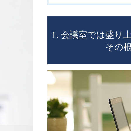
1. 会議室では盛
その