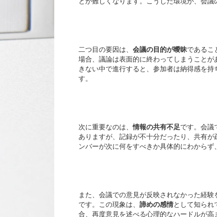
とが難しくなります。こうした環境が、会議
目
二つ目の要因は、
会議の目的が曖昧
であるこ
場合、議論は表面的に終わってしまうことが
きない中で進行すると、参加者は納得感を持
す。
情
次に重要なのは、
情報の共有不足
です。会議
ありますが、記録が不十分だったり、共有が
ンバーが次に何をすべきか具体的にわからず
参加
また、会議での意見が反映されなかった経験
です。この現象は、
諦めの感情
として知られ
合、再度意見を述べる心理的なハードルが高