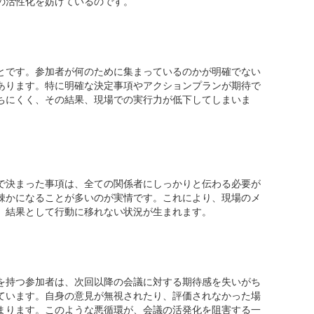
の活性化を妨げているのです。
的の曖昧さ
とです。参加者が何のために集まっているのかが明確でない
あります。特に明確な決定事項やアクションプランが期待で
ちにくく、その結果、現場での実行力が低下してしまいま
報の伝達不足
で決まった事項は、全ての関係者にしっかりと伝わる必要が
疎かになることが多いのが実情です。これにより、現場のメ
、結果として行動に移れない状況が生まれます。
者の不満の蓄積
を持つ参加者は、次回以降の会議に対する期待感を失いがち
ています。自身の意見が無視されたり、評価されなかった場
まります。このような悪循環が、会議の活発化を阻害する一