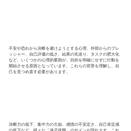
なぜ人は目的を決めずにス
タートしてしまうのです
か？
不安や恐れから決断を避けようとする心理、外部からのプレ
ッシャー、自己評価の低さ、結果の先送り、タスクの肥大化
など、いくつかの心理的要因が、目的を明確にせずに行動を
開始させる原因となっています。これらの背景を理解し、自
己を見つめ直す必要があります。
曖昧な目的のまま始めてし
まった後の「迷子状態」の
特徴は何ですか？
決断力の低下、集中力の欠如、感情の不安定さ、自己肯定感
の低下など、様々な「迷子状態」のサインが現れます。これ