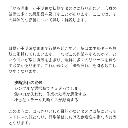
「やる理由」が不明瞭な状態でタスクに取り組むと、心身の
健康に多くの悪影響を及ぼすことがあります。ここでは、そ
の具体的な影響について詳しく解説します。
脳の疲労と「決断疲れ」
目標が不明確なままで行動を起こすと、脳はエネルギーを無
駄に消耗してしまいます。「なぜこの作業をするのか？」と
いう問いが常に脳裏をよぎり、理解に多くのリソースを費や
す必要があります。これが続くと「決断疲れ」を引き起こし
やすくなります。
決断疲れの兆候
シンプルな選択肢でさえ迷ってしまう
集中力が失われ、作業の効率が悪化する
小さなエラーや判断ミスが頻発する
このように、はっきりとした目的がないタスクは脳にとって
ストレスの源となり、日常業務における創造性を損なう要因
となります。