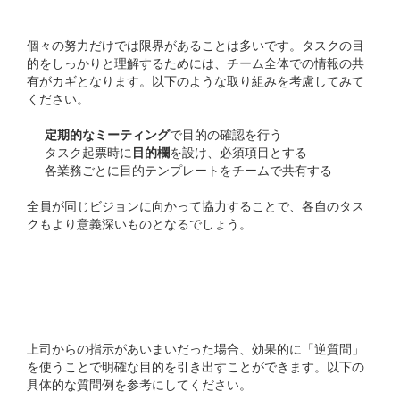
個々の努力だけでは限界があることは多いです。タスクの目
的をしっかりと理解するためには、チーム全体での情報の共
有がカギとなります。以下のような取り組みを考慮してみて
ください。
定期的なミーティング
で目的の確認を行う
タスク起票時に
目的欄
を設け、必須項目とする
各業務ごとに目的テンプレートをチームで共有する
全員が同じビジョンに向かって協力することで、各自のタス
クもより意義深いものとなるでしょう。
4. 逆質問を活用して目的を
引き出す習慣をつける
上司からの指示があいまいだった場合、効果的に「逆質問」
を使うことで明確な目的を引き出すことができます。以下の
具体的な質問例を参考にしてください。