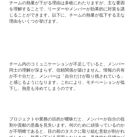
チームの熱量が下がる理由は多岐にわたりますが、主な要因
を理解することで、リーダーやメンバーが効果的に対策を講
じることができます。以下に、チームの熱量が低下する主な
理由をいくつか挙げます。
## コミュニケーション不
足
チーム内のコミュニケーションが不足していると、メンバー
同士の理解が深まらず、信頼関係が築けません。情報の共有
が不十分だと、メンバーは「自分だけが取り残されている」
と感じるようになります。これにより、モチベーションが低
下し、熱意も冷めてしまうのです。
## 目的意識の欠如
プロジェクトや業務の目的が曖昧だと、メンバーが自分の役
割や貢献の意義を見失います。何のために頑張っているのか
が不明瞭であると、目の前のタスクに取り組む意欲が削がれ
てしまい、熱量が下がる原因となります。具体的な目標やビ