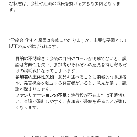
な状態は、会社や組織の成長を妨げる大きな要因となりま
す。
学級会化のメカニズム
“学級会”化する原因は多岐にわたりますが、主要な要因として
以下の点が挙げられます。
目的の不明瞭さ
：会議の目的やゴールが明確でないと、議
論は方向性を失い、参加者がそれぞれの意見を持ち寄るだ
けの消耗戦になってしまいます。
参加者の主体性欠如
：意見を述べることに消極的な参加者
や、発言機会を独占する発言者がいると、意見が偏り、議
論が深まりません。
ファシリテーションの不足
：進行役が不在または不適切だ
と、会議が混乱しやすく、参加者が帰結を得ることが難し
くなります。
学級会化する会議の影響