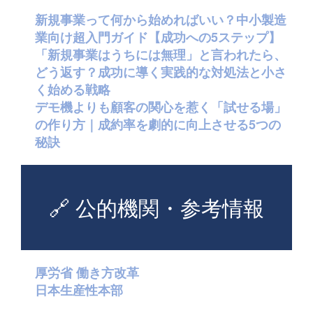
新規事業って何から始めればいい？中小製造
業向け超入門ガイド【成功への5ステップ】
「新規事業はうちには無理」と言われたら、
どう返す？成功に導く実践的な対処法と小さ
く始める戦略
デモ機よりも顧客の関心を惹く「試せる場」
の作り方｜成約率を劇的に向上させる5つの
秘訣
🔗 公的機関・参考情報
厚労省 働き方改革
日本生産性本部