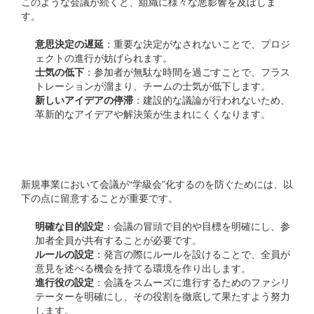
このような会議が続くと、組織に様々な悪影響を及ぼしま
す。
意思決定の遅延
：重要な決定がなされないことで、プロジ
ェクトの進行が妨げられます。
士気の低下
：参加者が無駄な時間を過ごすことで、フラス
トレーションが溜まり、チームの士気が低下します。
新しいアイデアの停滞
：建設的な議論が行われないため、
革新的なアイデアや解決策が生まれにくくなります。
学級会化を防ぐための対策
新規事業において会議が“学級会”化するのを防ぐためには、以
下の点に留意することが重要です。
明確な目的設定
：会議の冒頭で目的や目標を明確にし、参
加者全員が共有することが必要です。
ルールの設定
：発言の際にルールを設けることで、全員が
意見を述べる機会を持てる環境を作り出します。
進行役の設定
：会議をスムーズに進行するためのファシリ
テーターを明確にし、その役割を徹底して果たすよう努力
します。