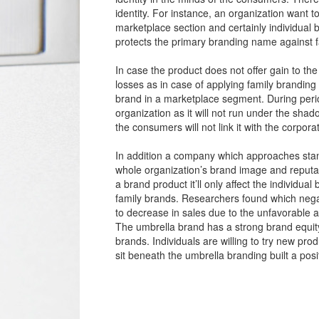
identity. For instance, an organization want t
marketplace section and certainly individual 
protects the primary branding name against fa
In case the product does not offer gain to the
losses as in case of applying family branding
brand in a marketplace segment. During period
organization as it will not run under the shad
the consumers will not link it with the corpor
In addition a company which approaches stand
whole organization’s brand image and reputati
a brand product it’ll only affect the individua
family brands. Researchers found which negati
to decrease in sales due to the unfavorable 
The umbrella brand has a strong brand equity
brands. Individuals are willing to try new pr
sit beneath the umbrella branding built a pos
コ