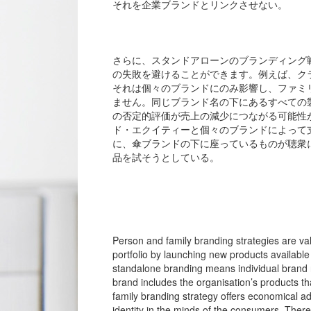
それを企業ブランドとリンクさせない。
さらに、スタンドアローンのブランディング
の失敗を避けることができます。例えば、ク
それは個々のブランドにのみ影響し、ファミ
ません。同じブランド名の下にあるすべての
の否定的評価が売上の減少につながる可能性
ド・エクイティーと個々のブランドによって
に、傘ブランドの下に座っているものが聴衆
品を試そうとしている。
Person and family branding strategies are va
portfolio by launching new products availab
standalone branding means individual brand n
brand includes the organisation’s products 
family branding strategy offers economical a
identity in the minds of the consumers. The