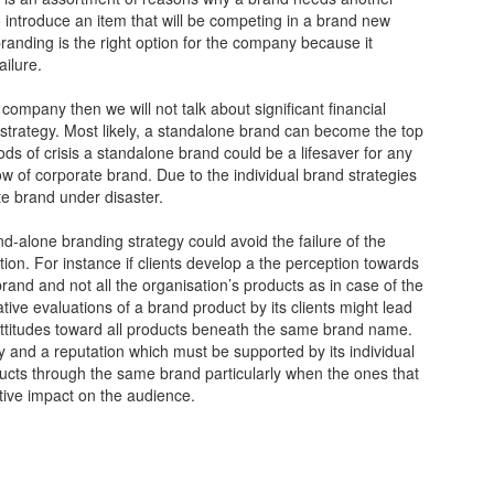
o introduce an item that will be competing in a brand new
branding is the right option for the company because it
ilure.
 company then we will not talk about significant financial
 strategy. Most likely, a standalone brand can become the top
s of crisis a standalone brand could be a lifesaver for any
ow of corporate brand. Due to the individual brand strategies
ate brand under disaster.
-alone branding strategy could avoid the failure of the
on. For instance if clients develop a the perception towards
l brand and not all the organisation’s products as in case of the
ve evaluations of a brand product by its clients might lead
attitudes toward all products beneath the same brand name.
 and a reputation which must be supported by its individual
oducts through the same brand particularly when the ones that
itive impact on the audience.
メントを残す