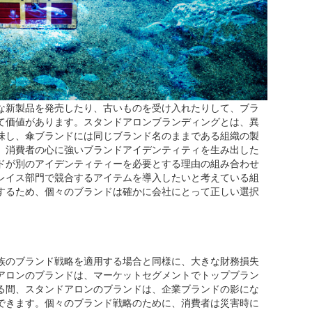
な新製品を発売したり、古いものを受け入れたりして、ブラ
て価値があります。スタンドアロンブランディングとは、異
味し、傘ブランドには同じブランド名のままである組織の製
、消費者の心に強いブランドアイデンティティを生み出した
ドが別のアイデンティティーを必要とする理由の組み合わせ
レイス部門で競合するアイテムを導入したいと考えている組
するため、個々のブランドは確かに会社にとって正しい選択
族のブランド戦略を適用する場合と同様に、大きな財務損失
アロンのブランドは、マーケットセグメントでトップブラン
る間、スタンドアロンのブランドは、企業ブランドの影にな
できます。個々のブランド戦略のために、消費者は災害時に