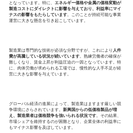
となっています。特に、
エネルギー価格や金属の価格変動が
製造コストにダイレクトに影響を与えており、利益率にマイ
ナスの影響をもたらしています
。このことが持続可能な事業
運営に大きな懸念を引き起こしています。
人件費の増加
製造業は専門的な技術が必須な分野ですが、これにより
人件
費が高騰している状況が続いています
。熟練労働者の確保が
難しくなり、賃金上昇が利益圧迫の一因となっています。特
に、肉体労働が求められる工場では、慢性的な人手不足が経
営に大きな影響を与えています。
市場競争の激化
グローバル経済の進展によって、製造業はますます厳しい競
争環境にさらされています。
新興国からの低価格製品が増
え、製造業者は価格競争を強いられる状況です
。その結果、
市場シェアを維持するのが困難となり、企業全体の利益率に
もマイナス影響を及ぼしています。