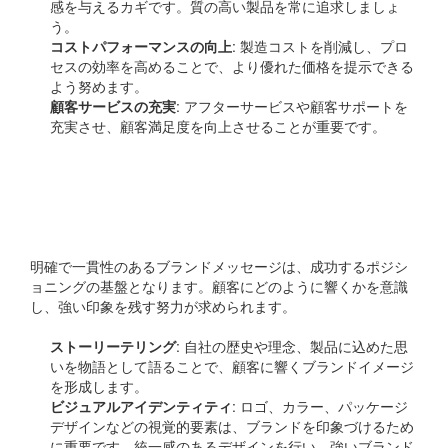
感を与えるカギです。質の高い製品を常に追求しましょ
う。
コストパフォーマンスの向上
: 製造コストを削減し、プロ
セスの効率を高めることで、より優れた価格を提示できる
よう努めます。
顧客サービスの充実
: アフターサービスや顧客サポートを
充実させ、顧客満足度を向上させることが重要です。
ブランドメッセージの明
確化
明確で一貫性のあるブランドメッセージは、成功するポジシ
ョニングの基盤となります。顧客にどのように響くかを意識
し、強い印象を残す努力が求められます。
ストーリーテリング
: 自社の歴史や理念、製品に込めた思
いを物語として語ることで、顧客に響くブランドイメージ
を形成します。
ビジュアルアイデンティティ
: ロゴ、カラー、パッケージ
デザインなどの視覚的要素は、ブランドを印象づけるため
に重要です。統一感のあるデザインを行い、強いブランド