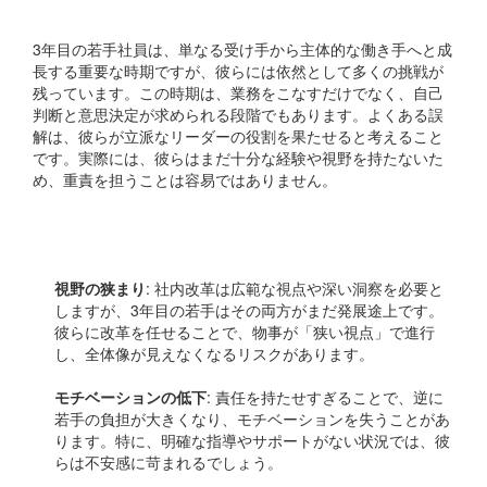
3年目の若手社員は、単なる受け手から主体的な働き手へと成
長する重要な時期ですが、彼らには依然として多くの挑戦が
残っています。この時期は、業務をこなすだけでなく、自己
判断と意思決定が求められる段階でもあります。よくある誤
解は、彼らが立派なリーダーの役割を果たせると考えること
です。実際には、彼らはまだ十分な経験や視野を持たないた
め、重責を担うことは容易ではありません。
「丸投げ」のリスク
視野の狭まり
: 社内改革は広範な視点や深い洞察を必要と
しますが、3年目の若手はその両方がまだ発展途上です。
彼らに改革を任せることで、物事が「狭い視点」で進行
し、全体像が見えなくなるリスクがあります。
モチベーションの低下
: 責任を持たせすぎることで、逆に
若手の負担が大きくなり、モチベーションを失うことがあ
ります。特に、明確な指導やサポートがない状況では、彼
らは不安感に苛まれるでしょう。