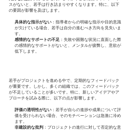
スがないと、若手は行き詰まりやすくなります。特に、以下
の要因が影響を及ぼします。
具体的な指示がない
：指導者からの明確な指示や目的意識
が欠けている場合、若手は自分の進むべき方向を見失いま
す。
感情的なサポートの不足
：失敗や困難な状況に直面した際
の感情的なサポートがないと、メンタルが疲弊し、意欲が
低下します。
フィードバック不足
若手がプロジェクトを進める中で、定期的なフィードバック
が重要です。しかし、多くの組織では、このフィードバック
が不足していることが多いです。特に、新しいアイデアやア
プローチを試みる際に、以下の点が影響します。
評価の透明性がない
：若手が自らの進捗や成果について評
価を受けられない場合、そのモチベーションは急激に冷め
ます。
非建設的な批判
：プロジェクトの進行に対して否定的な意