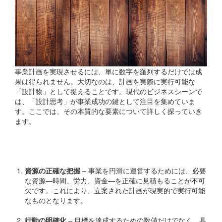
事業計画を実現させるには、単に数字を羅列するだけでは成
果は得られません。大切なのは、計画を実際に実行可能な
「設計物」として捉えることです。現代のビジネスシーンで
は、「設計思考」が事業成功の鍵として注目を集めていま
す。ここでは、その本質的な要素について詳しく探っていき
ます。
設計思考の基本要素
資源の正確な把握
– 事業を円滑に運営するためには、必要
な資源—時間、労力、資金—を正確に見積もることが不可
欠です。これにより、立案された計画が現実的で実行可能
なものとなります。
行動の明確化
– 目標を達成するための数値だけでなく、具