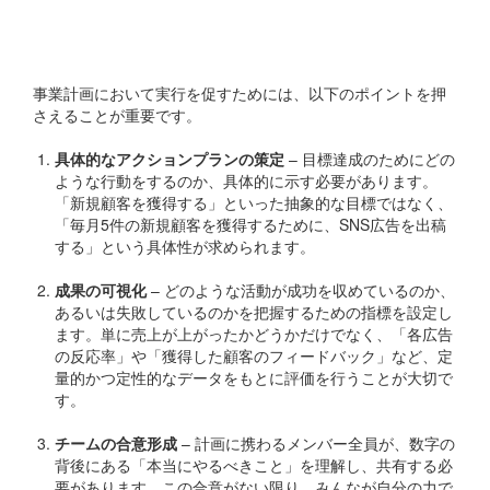
体性
事業計画において実行を促すためには、以下のポイントを押
さえることが重要です。
具体的なアクションプランの策定
– 目標達成のためにどの
ような行動をするのか、具体的に示す必要があります。
「新規顧客を獲得する」といった抽象的な目標ではなく、
「毎月5件の新規顧客を獲得するために、SNS広告を出稿
する」という具体性が求められます。
成果の可視化
– どのような活動が成功を収めているのか、
あるいは失敗しているのかを把握するための指標を設定し
ます。単に売上が上がったかどうかだけでなく、「各広告
の反応率」や「獲得した顧客のフィードバック」など、定
量的かつ定性的なデータをもとに評価を行うことが大切で
す。
チームの合意形成
– 計画に携わるメンバー全員が、数字の
背後にある「本当にやるべきこと」を理解し、共有する必
要があります。この合意がない限り、みんなが自分の力で