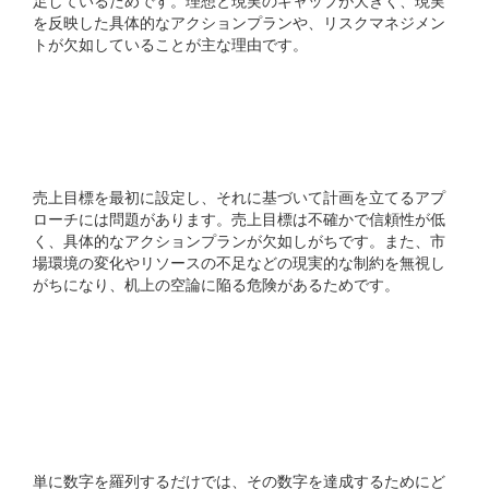
足しているためです。理想と現実のギャップが大きく、現実
を反映した具体的なアクションプランや、リスクマネジメン
トが欠如していることが主な理由です。
売上が前提の事業計画はな
ぜ問題なのですか?
売上目標を最初に設定し、それに基づいて計画を立てるアプ
ローチには問題があります。売上目標は不確かで信頼性が低
く、具体的なアクションプランが欠如しがちです。また、市
場環境の変化やリソースの不足などの現実的な制約を無視し
がちになり、机上の空論に陥る危険があるためです。
数字を並べるだけでは計画
は実行されないのはなぜ
ですか?
単に数字を羅列するだけでは、その数字を達成するためにど