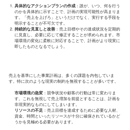
具体的なアクションプランの作成
：誰が、いつ、何を行う
のかを具体的に示すことで、計画の実現可能性が高まりま
す。「売上を上げろ」というだけでなく、実行する手段を
明示することが不可欠です。
持続的な見直しと改善
：売上目標やその達成状況を定期的
に見直し、必要に応じて修正することが求められます。市
場環境の変化に柔軟に対応することで、計画がより現実に
即したものとなるでしょう。
現実との乖離を防ぐために
売上を基準にした事業計画は、多くの課題を内包していま
す。特に次のような現実の制約を無視することが多いです。
市場環境の急変
：競争状況や顧客の行動は常に変わりま
す。これを無視して売上増加を前提とすることは、計画を
非現実的なものにしてしまいます。
リソースの不足
：売上目標を達成するために必要な人材、
資金、時間といったリソースが十分に確保されているかど
うかを見極める必要があります。